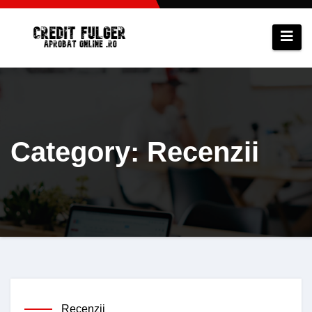
Sari
la
conținut
Category: Recenzii
Recenzii