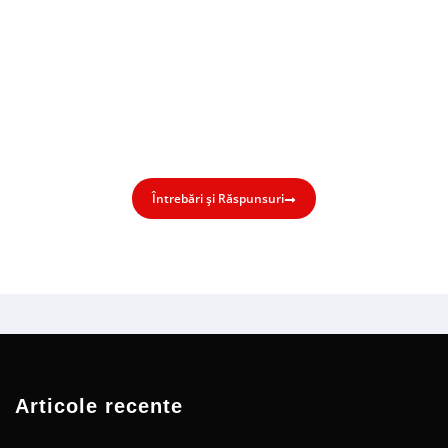
căutat?
Accesează secțiunea noastră de Întrebări și
Răspunsuri pentru a te asigura că ai rezolvat orice
neclaritate.
Întrebări și Răspunsuri
Articole recente