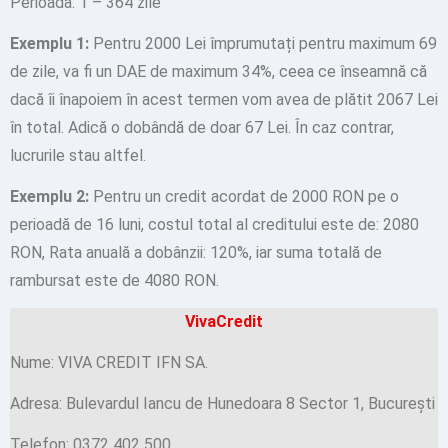
Perioada: 1 – 364 zile
Exemplu 1:
Pentru 2000 Lei împrumutați pentru maximum 69
de zile, va fi un DAE de maximum 34%, ceea ce înseamnă că
dacă îi înapoiem în acest termen vom avea de plătit 2067 Lei
în total. Adică o dobândă de doar 67 Lei. În caz contrar,
lucrurile stau altfel.
Exemplu 2:
Pentru un credit acordat de 2000 RON pe o
perioadă de 16 luni, costul total al creditului este de: 2080
RON, Rata anuală a dobânzii: 120%, iar suma totală de
rambursat este de 4080 RON.
VivaCredit
Nume: VIVA CREDIT IFN SA.
Adresa: Bulevardul Iancu de Hunedoara 8 Sector 1, Bucureşti
Telefon: 0372 402 500